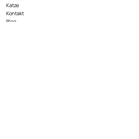
Katze
Kontakt
Blog
Händleranfrage
KATAGORIEN
Nassfutter
Trockenfutter
Kauartikel und Snacks
KONTAKT
Hauptstr. 30, 73262 Reichenbach
(Fils)
E
mail :
info
@
trocken-natur.de