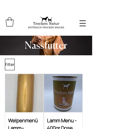
Nassfutter
Filter
Welpenmenü
Lamm Menu -
Lamm–
400gr Dose