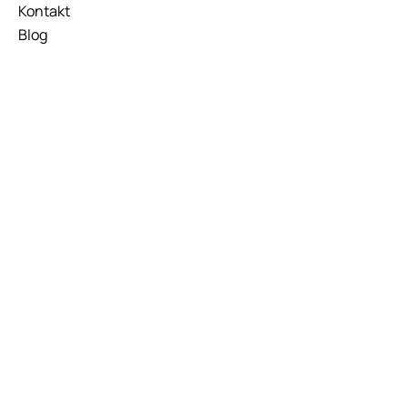
Kontakt
Blog
Händleranfrage
KATAGORIEN
Nassfutter
Trockenfutter
Kauartikel und Snacks
KONTAKT
Hauptstr. 30, 73262 Reichenbach
(Fils)
E
mail :
info
@
trocken-natur.de