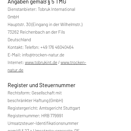
Angaben gemäß § 5 TMG
Dienstanbieter: Tobruk International
GmbH
Hauptstr. 30 (Eingang in der Wilhelmstr.)
73262 Reichenbach an der Fils
Deutschland
Kontakt: Telefon:
+49 176 46040464
E-Mail:
info@trocken-natur.de
Internet:
www.tobrukint.de
/
www.trocken-
natur.de
Register und Steuernummer
Rechtsform: Gesellschaft mit
beschränkter Haftung (GmbH)
Registergericht: Amtsgericht Stuttgart
Registernummer: HRB 779991
Umsatzsteuer-Identifikationsnummer
gemäß § 27 a Umsatzsteuergesetz: DE