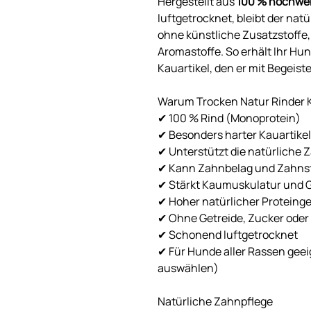
Hergestellt aus
100 % hochwer
luftgetrocknet, bleibt der na
ohne künstliche Zusatzstoffe,
Aromastoffe. So erhält Ihr H
Kauartikel, den er mit Begeist
Warum Trocken Natur Rinder 
✔ 100 % Rind (Monoprotein)
✔ Besonders harter Kauartikel
✔ Unterstützt die natürliche 
✔ Kann Zahnbelag und Zahnst
✔ Stärkt Kaumuskulatur und 
✔ Hoher natürlicher Proteinge
✔ Ohne Getreide, Zucker oder
✔ Schonend luftgetrocknet
✔ Für Hunde aller Rassen gee
auswählen)
Natürliche Zahnpflege