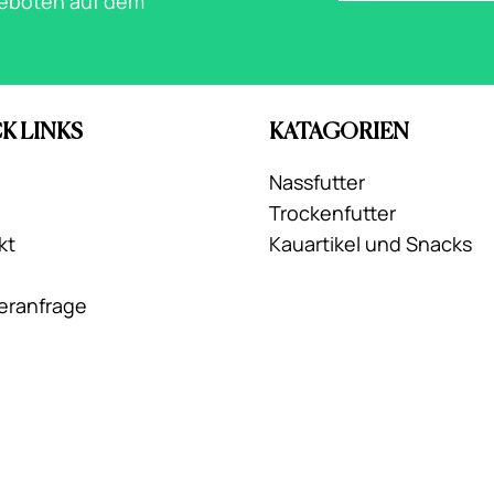
geboten auf dem
K LINKS
KATAGORIEN
Nassfutter
Trockenfutter
kt
Kauartikel und Snacks
eranfrage