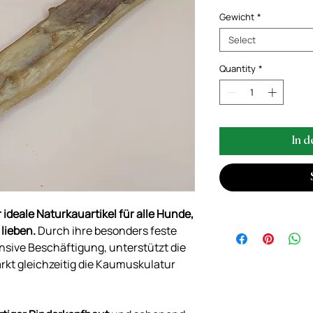
Gewicht
*
Select
Quantity
*
In d
 ideale Naturkauartikel für alle Hunde,
lieben.
Durch ihre besonders feste
tensive Beschäftigung, unterstützt die
rkt gleichzeitig die Kaumuskulatur