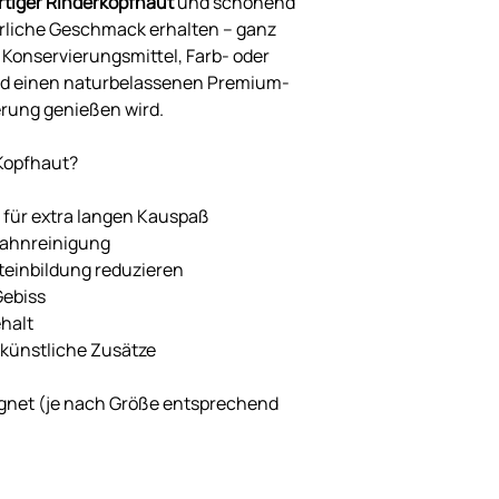
tiger Rinderkopfhaut
und schonend
türliche Geschmack erhalten – ganz
 Konservierungsmittel, Farb- oder
und einen naturbelassenen Premium-
erung genießen wird.
Kopfhaut?
 für extra langen Kauspaß
Zahnreinigung
einbildung reduzieren
Gebiss
halt
 künstliche Zusätze
ignet (je nach Größe entsprechend