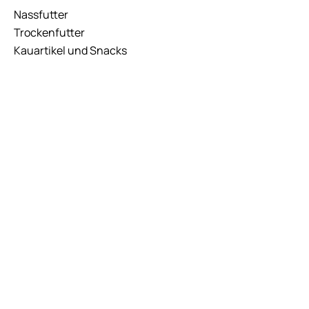
Nassfutter
Trockenfutter
Kauartikel und Snacks
KONTAKT
Hauptstr. 30, 73262 Reichenbach
(Fils)
E
mail :
info
@
trocken-natur.de