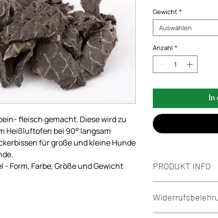
Gewicht
*
Auswählen
Anzahl
*
In
bein- fleisch gemacht. Diese wird zu
m Heißluftofen bei 90° langsam
ckerbissen für große und kleine Hunde
nde.
PRODUKT INFO
kel - Form, Farbe, Größe und Gewicht
Durchmesser:
Widerrufsbelehr
ca. 9cm x 2cm
Rohstoffanalyse:
Rohprotein: 80%
Widerrufsbelehrung