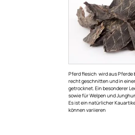
Pferd flesich wird aus Pferde 
recht geschnitten und in eine
getrocknet. Ein besonderer Le
sowie für Welpen und Junghu
Es ist ein natürlicher Kauarti
können variieren