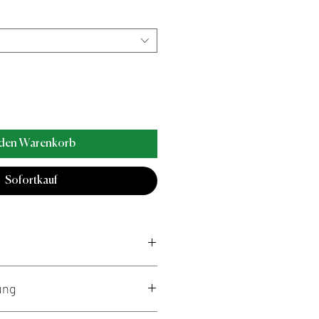
 den Warenkorb
Sofortkauf
ung